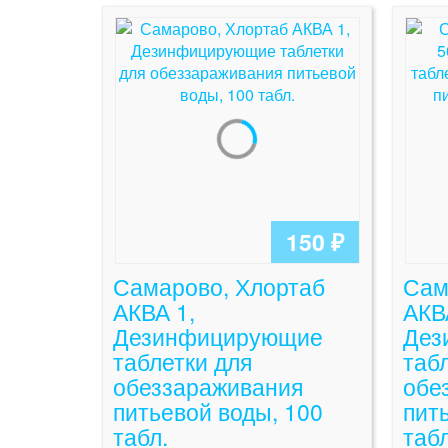
150 ₽
Самарово, Хлортаб
Сам
АКВА 1,
АКВ
Дезинфицирующие
Дез
таблетки для
таб
обеззараживания
обе
питьевой воды, 100
пит
табл.
табл