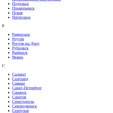
Подольск
Прокопьевск
Псков
Пятигорск
Р
Раменское
Реутов
Ростов-на-Дону
Рубцовск
Рыбинск
Рязань
С
Салават
Салехард
Самара
Санкт-Петербург
Саранск
Саратов
Севастополь
Северодвинск
Серпухов