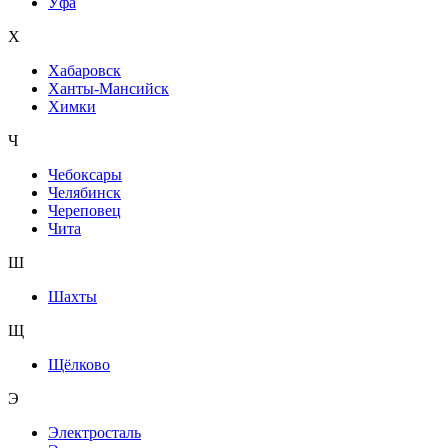
Уфа
Х
Хабаровск
Ханты-Мансийск
Химки
Ч
Чебоксары
Челябинск
Череповец
Чита
Ш
Шахты
Щ
Щёлково
Э
Электросталь