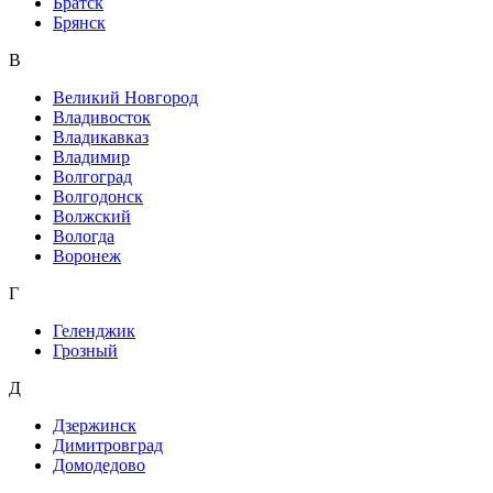
Братск
Брянск
В
Великий Новгород
Владивосток
Владикавказ
Владимир
Волгоград
Волгодонск
Волжский
Вологда
Воронеж
Г
Геленджик
Грозный
Д
Дзержинск
Димитровград
Домодедово