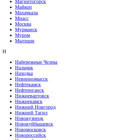
Магнитогорск
Майкоп
Махачкала
Миасс
Москва
Мурманск
Муром
Мытищи
Н
Набережные Челны
Нальчик
Находка
Невинномысск
Нефтекамск
Нефтеюганск
Нижневартовск
Нижнекамск
Нижний Новгород
Нижний Тагил
Новокузнецк
Новокуйбышевск
Новомосковск
Новороссийск