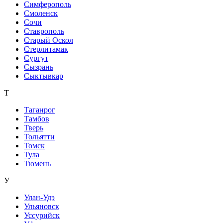
Симферополь
Смоленск
Сочи
Ставрополь
Старый Оскол
Стерлитамак
Сургут
Сызрань
Сыктывкар
Т
Таганрог
Тамбов
Тверь
Тольятти
Томск
Тула
Тюмень
У
Улан-Удэ
Ульяновск
Уссурийск