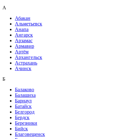
А
Абакан
Альметьевск
Анапа
Ангарск
Арзамас
Армавир
Артём
Архангельск
Астрахань
Ачинск
Б
Балаково
Балашиха
Барнаул
Батайск
Белгород
Бердск
Березники
Бийск
Благовещенск