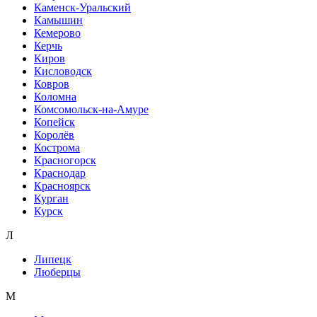
Каменск-Уральский
Камышин
Кемерово
Керчь
Киров
Кисловодск
Ковров
Коломна
Комсомольск-на-Амуре
Копейск
Королёв
Кострома
Красногорск
Краснодар
Красноярск
Курган
Курск
Л
Липецк
Люберцы
М