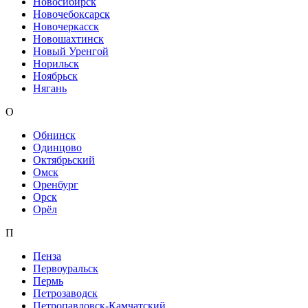
Новосибирск
Новочебоксарск
Новочеркасск
Новошахтинск
Новый Уренгой
Норильск
Ноябрьск
Нягань
О
Обнинск
Одинцово
Октябрьский
Омск
Оренбург
Орск
Орёл
П
Пенза
Первоуральск
Пермь
Петрозаводск
Петропавловск-Камчатский