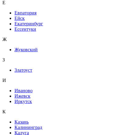
Е
Евпатория
Ейск
Екатеринбург
Ессентуки
Ж
Жуковский
З
Златоуст
И
Иваново
Ижевск
Иркутск
К
Казань
Калининград
Калуга