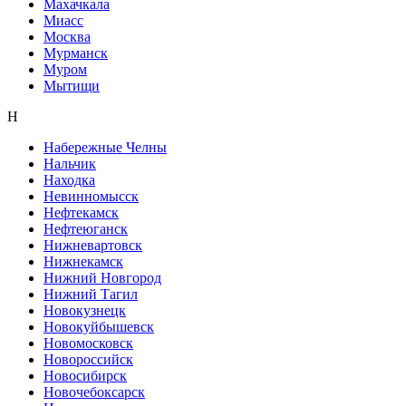
Махачкала
Миасс
Москва
Мурманск
Муром
Мытищи
Н
Набережные Челны
Нальчик
Находка
Невинномысск
Нефтекамск
Нефтеюганск
Нижневартовск
Нижнекамск
Нижний Новгород
Нижний Тагил
Новокузнецк
Новокуйбышевск
Новомосковск
Новороссийск
Новосибирск
Новочебоксарск