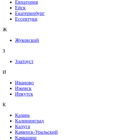
Евпатория
Ейск
Екатеринбург
Ессентуки
Ж
Жуковский
З
Златоуст
И
Иваново
Ижевск
Иркутск
К
Казань
Калининград
Калуга
Каменск-Уральский
Камышин