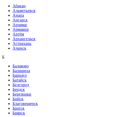
Абакан
Альметьевск
Анапа
Ангарск
Арзамас
Армавир
Артём
Архангельск
Астрахань
Ачинск
Б
Балаково
Балашиха
Барнаул
Батайск
Белгород
Бердск
Березники
Бийск
Благовещенск
Братск
Брянск