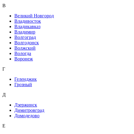
В
Великий Новгород
Владивосток
Владикавказ
Владимир
Волгоград
Волгодонск
Волжский
Вологда
Воронеж
Г
Геленджик
Грозный
Д
Дзержинск
Димитровград
Домодедово
Е