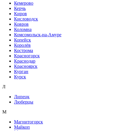
Кемерово
Керчь
Киров
Кисловодск
Ковров
Коломна
Комсомольск-на-Амуре
Копейск
Королёв
Кострома
Красногорск
Краснодар
Красноярск
Курган
Курск
Л
Липецк
Люберцы
М
Магнитогорск
Майкоп